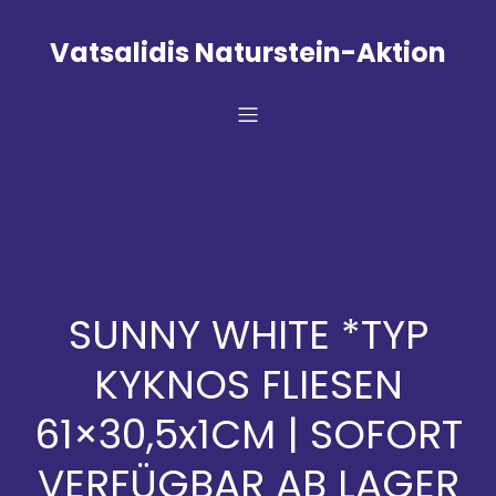
Zum
Inhalt
Vatsalidis Naturstein-Aktion
springen
SUNNY WHITE *TYP
KYKNOS FLIESEN
61×30,5x1CM | SOFORT
VERFÜGBAR AB LAGER