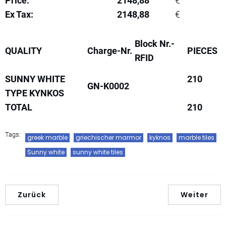
Price:
2148,88
€
Ex Tax:
2148,88
€
Block Nr.-
QUALITY
Charge-Nr.
PIECES
RFID
SUNNY WHITE
210
GN-K0002
TYPE KYNKOS
TOTAL
210
Tags:
greek marble
griechischer marmor
kyknos
marble tiles
Sunny white
sunny white tiles
Zurück
Weiter