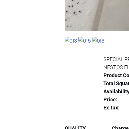
SPECIAL P
NESTOS F
Product Co
Total Squa
Availability
Price:
Ex Tax:
QUALITY
Charge