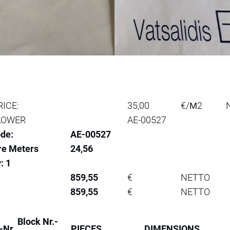
RICE:
35,00
€/Μ2
LOWER
AE-00527
de:
AE-00527
re Meters
24,56
: 1
859,55
€
NETTO
859,55
€
NETTO
Block Nr.-
-Nr.
PIECES
DIMENSIONS