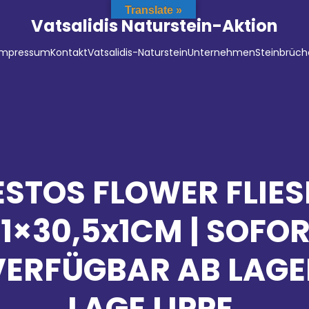
Translate »
Vatsalidis Naturstein-Aktion
Impressum
Kontakt
Vatsalidis-Naturstein
Unternehmen
Steinbrüch
ESTOS FLOWER FLIES
1×30,5x1CM | SOFO
VERFÜGBAR AB LAGE
LAGE LIPPE,