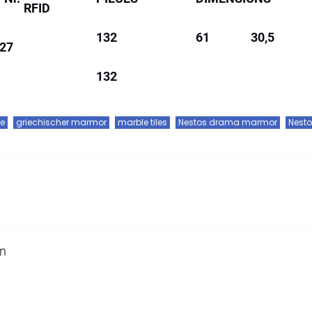
RFID
132
61
30,5
27
132
le
griechischer marmor
marble tiles
Nestos drama marmor
Nesto
en