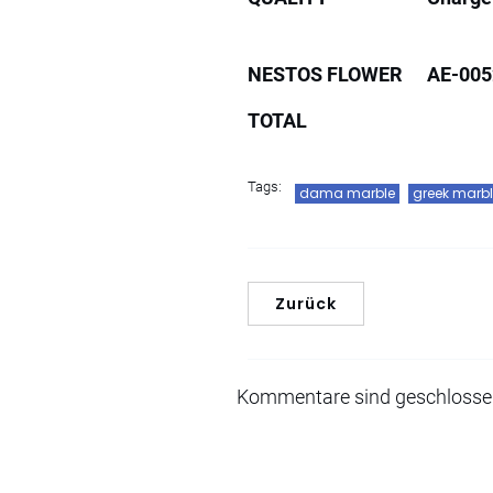
NESTOS FLOWER
AE-005
TOTAL
Tags:
dama marble
greek marb
Zurück
Kommentare sind geschloss